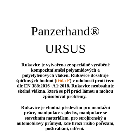
Panzerhand®
URSUS
Rukavice je vytvořena ze speciálně vyráběné
kompozitní směsi polyamidových a
polyetylenových vláken. Rukavice dosahuje
špičkových hodnot (
třída F
) v odolnosti proti řezu
dle EN 388:2016+A1:2018. Rukavice neobsahuje
skelná vlákna, která se při práci lámou a mohou
způsobovat problémy.
Rukavice je vhodná především pro montážní
práce, manipulace s plechy, manipulace se
stavebním materiálem, pro strojírenský a
automobilový průmysl, kde hrozí riziko pořezání,
poškrábání, odření.