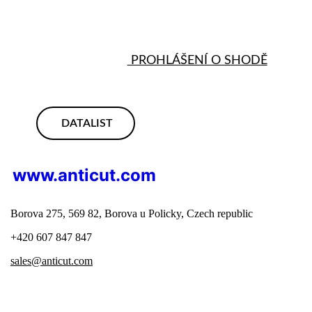
Malé rozstřiky roztaveného kovu:
třída X (max. 4)
Velké množství roztaveného kovu:
třída X (max. 4)
PROHLÁŠENÍ O SHODĚ
DATALIST
www.anticut.com
Borova 275, 569 82, Borova u Policky, Czech republic
+420 607 847 847
sales@anticut.com