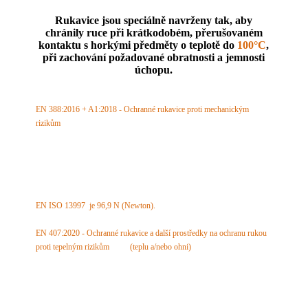
Rukavice jsou speciálně navrženy tak, aby
chránily ruce při krátkodobém, přerušovaném
kontaktu s horkými předměty o teplotě do
100°C
,
při zachování požadované obratnosti a jemnosti
úchopu.
EN 388:2016 + A1:2018 - Ochranné rukavice proti mechanickým
rizikům
Odolnost vůči oděru: třída 4 (max. 4)
Odolnost proti řezu: třída 5 (max. 5)
Odolnost vůči dalšímu trhání:
třída 4 (max. 4)
Odolnost proti propichu:
třída 1 (max. 4)
Odolnost proti řezu TDM test:
třída F (max. F)
EN ISO 13997 je 96,9 N (Newton).
EN 407:2020 - Ochranné rukavice a další prostředky na ochranu rukou
proti tepelným rizikům (teplu a/nebo ohni)
Omezené šíření plamene: třída X (max. 4)
Kontaktní teplo: třída 1 (max. 4)
Konvekční teplo:
třída X (max. 4)
Radiační (sálavé) teplo:
třída X (max. 4)