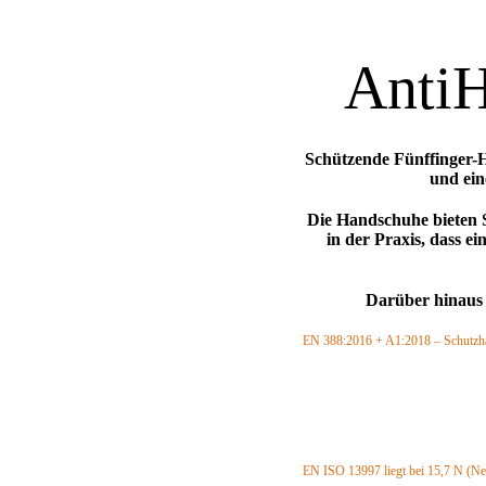
Anti
Schützende Fünffinger-
und ein
Die Handschuhe bieten
in der Praxis, dass e
Darüber hinaus 
EN 388:2016 + A1:2018 – Schutzh
Abriebfestigkeit: Klasse 2 (max. 4)
Schnittfestigkeit: Klasse 4 (max. 5)
Weiterreißfestigkeit: Klasse 4 (max.
Durchstichfestigkeit: Klasse 4 (max
Schnittfestigkeit TDM-Test: Klasse
EN ISO 13997 liegt bei 15,7 N (N