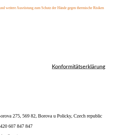
nd weitere Ausrüstung zum Schutz der Hände gegen thermische Risiken
 4)
 4)
4)
lls: Klasse X (max. 4)
ls: Klasse X (max. 4)
Konformitätserklärung
orova 275, 569 82, Borova u Policky, Czech republic
420 607 847 847