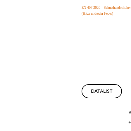
EN 407:2020 – Schutzhandschuhe u
(Hitze und/oder Feuer)
Flammenhemmung: Klasse 4 (max.
Kontaktwärme: Klasse 3 (max. 4)
Konvektionswärme: Klasse 3 (max.
Strahlungswärme: Klasse X (max. 
Kleine Spritzer geschmolzenen Meta
Große Mengen geschmolzenen Metal
DATALIST
B
+