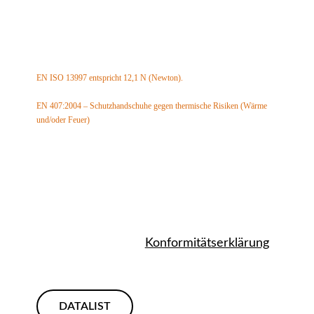
Abriebfestigkeit: Klasse 3 (max. 4)
Schnittfestigkeit: Klasse 3 (max. 5)
Weiterreißfestigkeit: Klasse 4 (max. 4)
Nadeldurchstichfestigkeit: Klasse 1 (max. 4)
Schnittfestigkeit nach TDM-Test: Klasse C (max. F)
EN ISO 13997 entspricht 12,1 N (Newton).
EN 407:2004 – Schutzhandschuhe gegen thermische Risiken (Wärme
und/oder Feuer)
Flammenausbreitung begrenzt: Klasse X (max. 4)
Kontaktwärme: Klasse 1 (max. 4)
Konvektionswärme: Klasse X (max. 4)
Strahlungswärme: Klasse X (max. 4)
Kleine Spritzer geschmolzenen Metalls: Klasse X (max. 4)
Große Mengen geschmolzenen Metalls: Klasse X (max. 4)
Konformitätserklärung
DATALIST