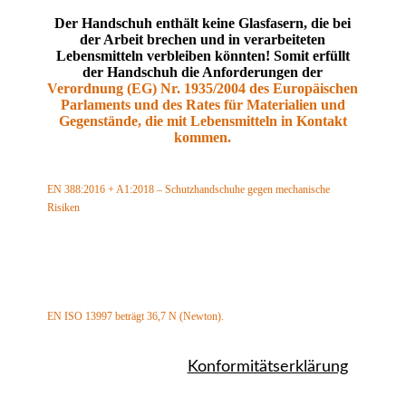
Der Handschuh enthält keine Glasfasern, die bei
der Arbeit brechen und in verarbeiteten
Lebensmitteln verbleiben könnten! Somit erfüllt
der Handschuh die Anforderungen der
Verordnung (EG) Nr. 1935/2004 des Europäischen
Parlaments und des Rates für Materialien und
Gegenstände, die mit Lebensmitteln in Kontakt
kommen.
EN 388:2016 + A1:2018 – Schutzhandschuhe gegen mechanische
Risiken
Beständigkeit gegen Abrieb: Klasse 2 (max. 4)
Schnittfestigkeit: Klasse 5 (max. 5)
Beständigkeit gegen Weiterreißen: Klasse 4 (max. 4)
Beständigkeit gegen Durchstich: Klasse 2 (max. 4)
Schnittfestigkeit TDM-Test: Klasse F (max. F)
EN ISO 13997 beträgt 36,7 N (Newton).
Konformitätserklärung