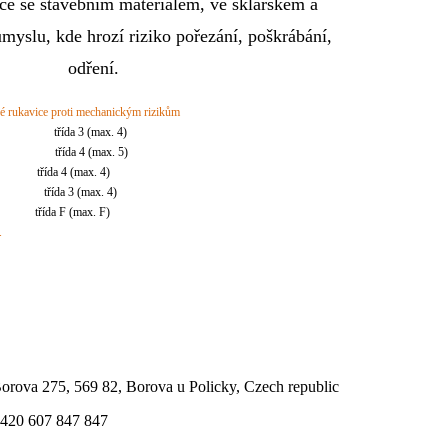
ce se stavebním materiálem, ve sklářském a
yslu, kde hrozí riziko pořezání, poškrábání,
odření.
 rukavice proti mechanickým rizikům
třída 3 (max. 4)
třída 4 (max. 5)
řída 4 (max. 4)
třída 3 (max. 4)
ída F (max. F)
.
orova 275, 569 82, Borova u Policky, Czech republic
420 607 847 847