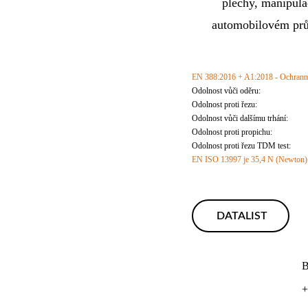
plechy, manipula
automobilovém prům
EN 388:2016 + A1:2018 - Ochranné
Odolnost vůči oděru: 
Odolnost proti řezu: 
Odolnost vůči dalšímu trhání:
t
Odolnost proti propichu:
Odolnost proti řezu TDM test:
tř
EN ISO 13997 je 35,4 N (Newton)
DATALIST
B
+