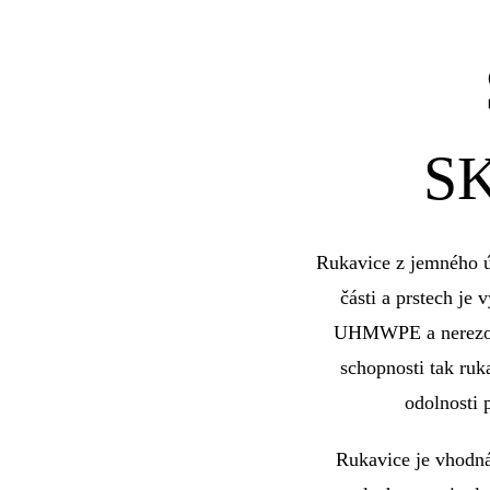
Sha
SKY
Rukavice z jemného 
části a prstech je
UHMWPE a nerezové
schopnosti tak ruk
odolnosti 
Rukavice je vhodná