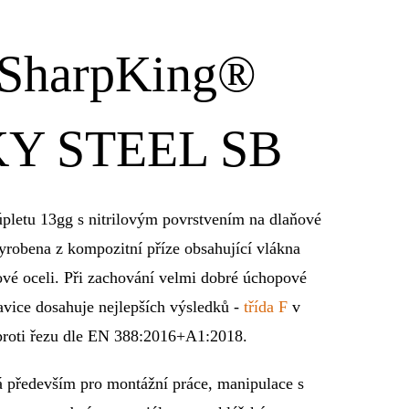
rpKing®
 STEEL SB
úpletu
13gg
s nitrilovým povrstvením na dlaňové
 vyrobena z kompozitní příze obsahující vlákna
 oceli. Při zachování velmi dobré úchopové
avice dosahuje nejlepších výsledků -
třída F
v
proti řezu dle EN 388:2016+A1:2018.
 především pro montážní práce, manipulace s