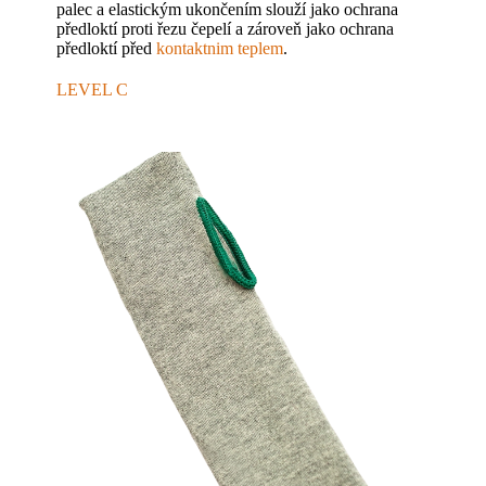
palec a elastickým ukončením slouží jako ochrana
předloktí proti řezu čepelí a zároveň jako ochrana
předloktí před
kontaktnim teplem
.
LEVEL C