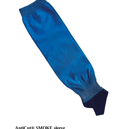
AntiCut® SMOKE sleeve